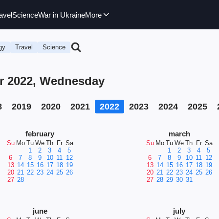
avel
Science
War in Ukraine
More
gy
Travel
Science
er 2022, Wednesday
8
2019
2020
2021
2022
2023
2024
2025
february
march
Su
Mo
Tu
We
Th
Fr
Sa
Su
Mo
Tu
We
Th
Fr
Sa
1
2
3
4
5
1
2
3
4
5
6
7
8
9
10
11
12
6
7
8
9
10
11
12
13
14
15
16
17
18
19
13
14
15
16
17
18
19
20
21
22
23
24
25
26
20
21
22
23
24
25
26
27
28
27
28
29
30
31
june
july