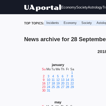
Economy
Society
Astrology
Tr
Incidents
Economy
Society
Astolo
TOP TOPICS:
News archive for 28 Septemb
201
january
Su
Mo
Tu
We
Th
Fr
Sa
1
2
3
4
5
6
7
8
9
10
11
12
13
14
15
16
17
18
19
20
21
22
23
24
25
26
27
28
29
30
31
may