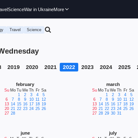
avel
Science
War in Ukraine
More
gy
Travel
Science
, Wednesday
8
2019
2020
2021
2022
2023
2024
2025
february
march
Su
Mo
Tu
We
Th
Fr
Sa
Su
Mo
Tu
We
Th
Fr
Sa
1
2
3
4
5
1
2
3
4
5
6
7
8
9
10
11
12
6
7
8
9
10
11
12
13
14
15
16
17
18
19
13
14
15
16
17
18
19
20
21
22
23
24
25
26
20
21
22
23
24
25
26
27
28
27
28
29
30
31
june
july