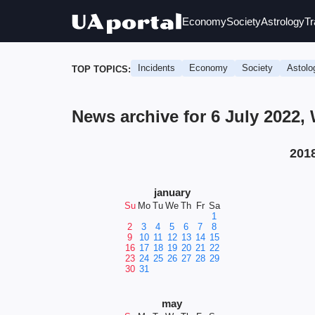
Economy
Society
Astrology
Tr
Incidents
Economy
Society
Astolo
TOP TOPICS:
News archive for 6 July 2022
201
january
Su
Mo
Tu
We
Th
Fr
Sa
1
2
3
4
5
6
7
8
9
10
11
12
13
14
15
16
17
18
19
20
21
22
23
24
25
26
27
28
29
30
31
may