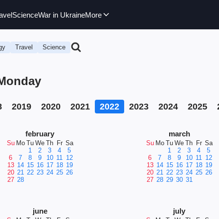
avel
Science
War in Ukraine
More
gy
Travel
Science
, Monday
8
2019
2020
2021
2022
2023
2024
2025
february
march
Su
Mo
Tu
We
Th
Fr
Sa
Su
Mo
Tu
We
Th
Fr
Sa
1
2
3
4
5
1
2
3
4
5
6
7
8
9
10
11
12
6
7
8
9
10
11
12
13
14
15
16
17
18
19
13
14
15
16
17
18
19
20
21
22
23
24
25
26
20
21
22
23
24
25
26
27
28
27
28
29
30
31
june
july