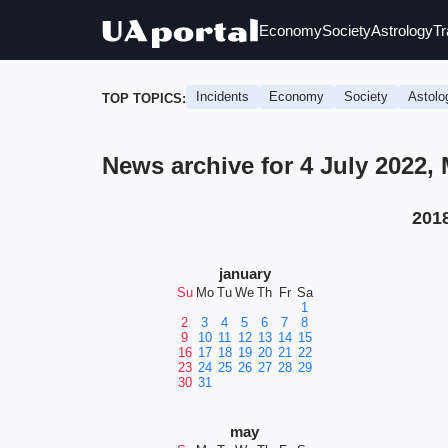
Economy
Society
Astrology
Tr
Incidents
Economy
Society
Astolo
TOP TOPICS:
News archive for 4 July 2022
201
january
Su
Mo
Tu
We
Th
Fr
Sa
1
2
3
4
5
6
7
8
9
10
11
12
13
14
15
16
17
18
19
20
21
22
23
24
25
26
27
28
29
30
31
may