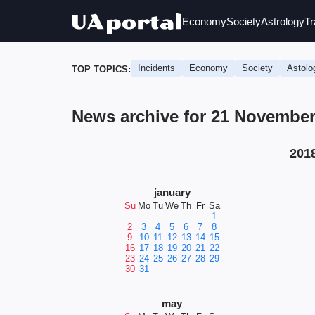
Economy
Society
Astrology
Tr
Incidents
Economy
Society
Astolo
TOP TOPICS:
News archive for 21 Novembe
201
january
Su
Mo
Tu
We
Th
Fr
Sa
1
2
3
4
5
6
7
8
9
10
11
12
13
14
15
16
17
18
19
20
21
22
23
24
25
26
27
28
29
30
31
may