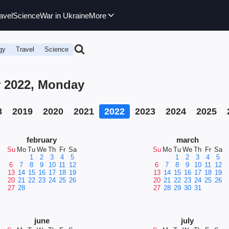
avel
Science
War in Ukraine
More
gy
Travel
Science
r 2022, Monday
8
2019
2020
2021
2022
2023
2024
2025
february
march
Su
Mo
Tu
We
Th
Fr
Sa
Su
Mo
Tu
We
Th
Fr
Sa
1
2
3
4
5
1
2
3
4
5
6
7
8
9
10
11
12
6
7
8
9
10
11
12
13
14
15
16
17
18
19
13
14
15
16
17
18
19
20
21
22
23
24
25
26
20
21
22
23
24
25
26
27
28
27
28
29
30
31
june
july