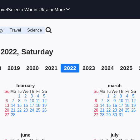
avel
Science
War in Ukraine
More
gy
Travel
Science
 2022, Saturday
8
2019
2020
2021
2022
2023
2024
2025
february
march
Su
Mo
Tu
We
Th
Fr
Sa
Su
Mo
Tu
We
Th
Fr
Sa
1
2
3
4
5
1
2
3
4
5
6
7
8
9
10
11
12
6
7
8
9
10
11
12
13
14
15
16
17
18
19
13
14
15
16
17
18
19
20
21
22
23
24
25
26
20
21
22
23
24
25
26
27
28
27
28
29
30
31
june
july