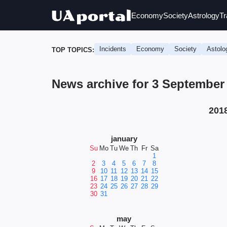
Economy
Society
Astrology
Tr
Incidents
Economy
Society
Astolo
TOP TOPICS:
News archive for 3 September
201
january
Su
Mo
Tu
We
Th
Fr
Sa
1
2
3
4
5
6
7
8
9
10
11
12
13
14
15
16
17
18
19
20
21
22
23
24
25
26
27
28
29
30
31
may