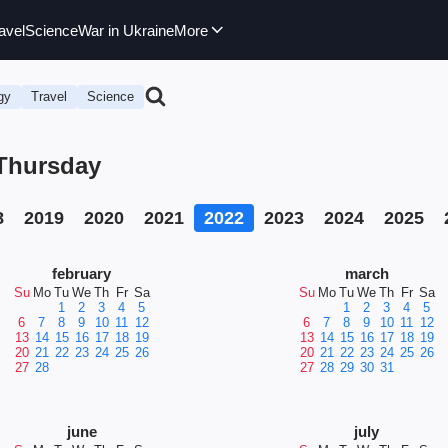
avel
Science
War in Ukraine
More
gy
Travel
Science
 Thursday
8
2019
2020
2021
2022
2023
2024
2025
february
march
Su
Mo
Tu
We
Th
Fr
Sa
Su
Mo
Tu
We
Th
Fr
Sa
1
2
3
4
5
1
2
3
4
5
6
7
8
9
10
11
12
6
7
8
9
10
11
12
13
14
15
16
17
18
19
13
14
15
16
17
18
19
20
21
22
23
24
25
26
20
21
22
23
24
25
26
27
28
27
28
29
30
31
june
july