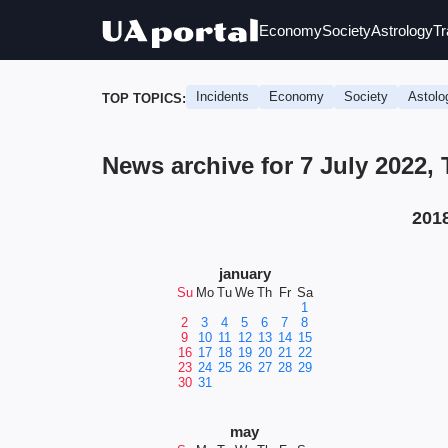
Economy
Society
Astrology
Tr
Incidents
Economy
Society
Astolo
TOP TOPICS:
News archive for 7 July 2022,
201
january
Su
Mo
Tu
We
Th
Fr
Sa
1
2
3
4
5
6
7
8
9
10
11
12
13
14
15
16
17
18
19
20
21
22
23
24
25
26
27
28
29
30
31
may