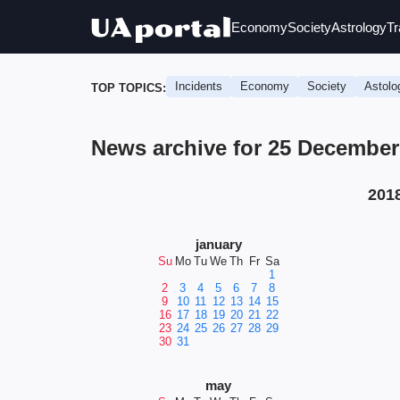
Economy
Society
Astrology
Tr
Incidents
Economy
Society
Astolo
TOP TOPICS:
News archive for 25 December
201
january
Su
Mo
Tu
We
Th
Fr
Sa
1
2
3
4
5
6
7
8
9
10
11
12
13
14
15
16
17
18
19
20
21
22
23
24
25
26
27
28
29
30
31
may