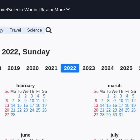
avel
Science
War in Ukraine
More
gy
Travel
Science
 2022, Sunday
8
2019
2020
2021
2022
2023
2024
2025
february
march
Su
Mo
Tu
We
Th
Fr
Sa
Su
Mo
Tu
We
Th
Fr
Sa
1
2
3
4
5
1
2
3
4
5
6
7
8
9
10
11
12
6
7
8
9
10
11
12
13
14
15
16
17
18
19
13
14
15
16
17
18
19
20
21
22
23
24
25
26
20
21
22
23
24
25
26
27
28
27
28
29
30
31
june
july