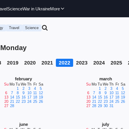
avel
Science
War in Ukraine
More
gy
Travel
Science
, Monday
8
2019
2020
2021
2022
2023
2024
2025
february
march
Su
Mo
Tu
We
Th
Fr
Sa
Su
Mo
Tu
We
Th
Fr
Sa
1
2
3
4
5
1
2
3
4
5
6
7
8
9
10
11
12
6
7
8
9
10
11
12
13
14
15
16
17
18
19
13
14
15
16
17
18
19
20
21
22
23
24
25
26
20
21
22
23
24
25
26
27
28
27
28
29
30
31
june
july