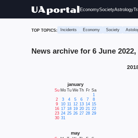
Economy
Society
Astrology
Tr
Incidents
Economy
Society
Astolo
TOP TOPICS:
News archive for 6 June 2022
201
january
Su
Mo
Tu
We
Th
Fr
Sa
1
2
3
4
5
6
7
8
9
10
11
12
13
14
15
16
17
18
19
20
21
22
23
24
25
26
27
28
29
30
31
may