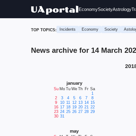
Economy
Society
Astrology
Tr
Incidents
Economy
Society
Astolo
TOP TOPICS:
News archive for 14 March 20
201
january
Su
Mo
Tu
We
Th
Fr
Sa
1
2
3
4
5
6
7
8
9
10
11
12
13
14
15
16
17
18
19
20
21
22
23
24
25
26
27
28
29
30
31
may