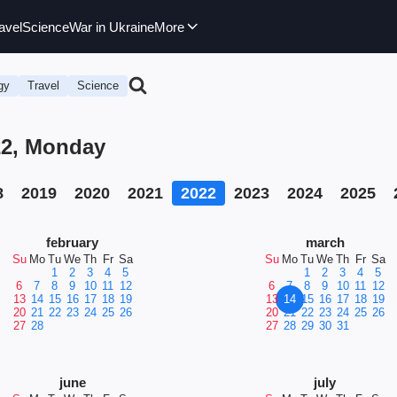
avel
Science
War in Ukraine
More
gy
Travel
Science
22, Monday
8
2019
2020
2021
2022
2023
2024
2025
february
march
Su
Mo
Tu
We
Th
Fr
Sa
Su
Mo
Tu
We
Th
Fr
Sa
1
2
3
4
5
1
2
3
4
5
6
7
8
9
10
11
12
6
7
8
9
10
11
12
13
14
15
16
17
18
19
13
14
15
16
17
18
19
20
21
22
23
24
25
26
20
21
22
23
24
25
26
27
28
27
28
29
30
31
june
july