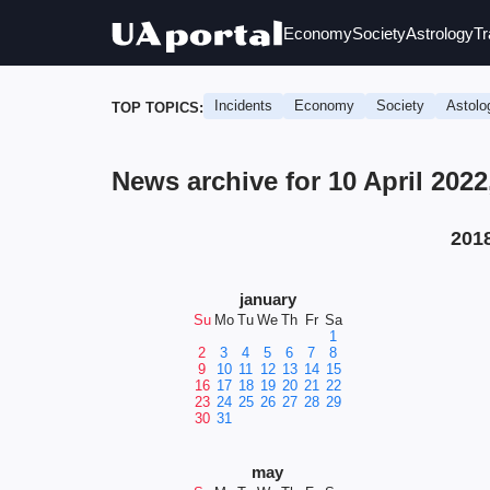
Economy
Society
Astrology
Tr
Incidents
Economy
Society
Astolo
TOP TOPICS:
News archive for 10 April 202
201
january
Su
Mo
Tu
We
Th
Fr
Sa
1
2
3
4
5
6
7
8
9
10
11
12
13
14
15
16
17
18
19
20
21
22
23
24
25
26
27
28
29
30
31
may