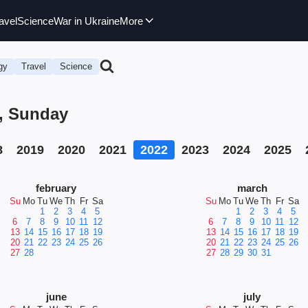
avel
Science
War in Ukraine
More
gy
Travel
Science
2, Sunday
8
2019
2020
2021
2022
2023
2024
2025
february
march
Su
Mo
Tu
We
Th
Fr
Sa
Su
Mo
Tu
We
Th
Fr
Sa
1
2
3
4
5
1
2
3
4
5
6
7
8
9
10
11
12
6
7
8
9
10
11
12
13
14
15
16
17
18
19
13
14
15
16
17
18
19
20
21
22
23
24
25
26
20
21
22
23
24
25
26
27
28
27
28
29
30
31
june
july