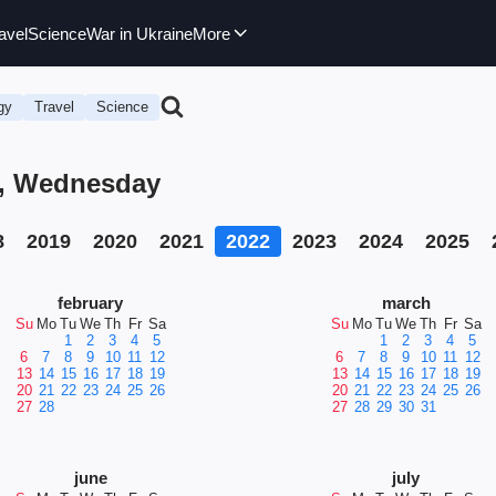
avel
Science
War in Ukraine
More
gy
Travel
Science
22, Wednesday
8
2019
2020
2021
2022
2023
2024
2025
february
march
Su
Mo
Tu
We
Th
Fr
Sa
Su
Mo
Tu
We
Th
Fr
Sa
1
2
3
4
5
1
2
3
4
5
6
7
8
9
10
11
12
6
7
8
9
10
11
12
13
14
15
16
17
18
19
13
14
15
16
17
18
19
20
21
22
23
24
25
26
20
21
22
23
24
25
26
27
28
27
28
29
30
31
june
july