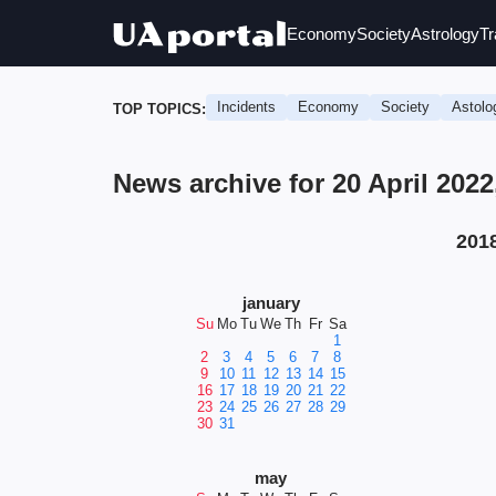
Economy
Society
Astrology
Tr
Incidents
Economy
Society
Astolo
TOP TOPICS:
News archive for 20 April 20
201
january
Su
Mo
Tu
We
Th
Fr
Sa
1
2
3
4
5
6
7
8
9
10
11
12
13
14
15
16
17
18
19
20
21
22
23
24
25
26
27
28
29
30
31
may