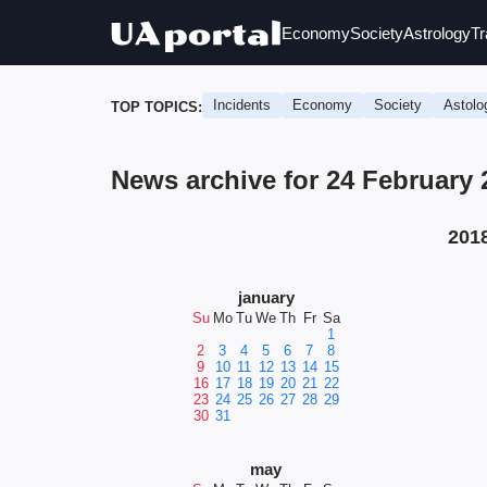
Economy
Society
Astrology
Tr
Incidents
Economy
Society
Astolo
TOP TOPICS:
News archive for 24 February
201
january
Su
Mo
Tu
We
Th
Fr
Sa
1
2
3
4
5
6
7
8
9
10
11
12
13
14
15
16
17
18
19
20
21
22
23
24
25
26
27
28
29
30
31
may