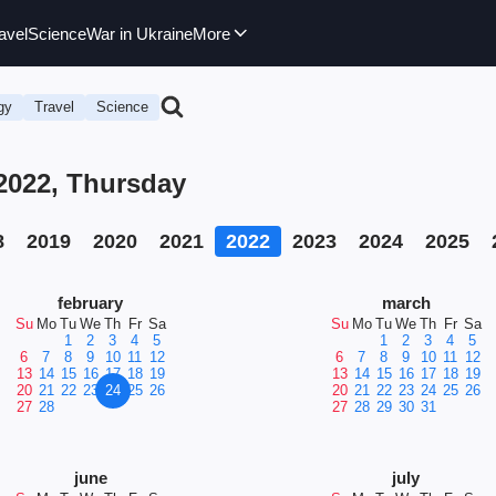
avel
Science
War in Ukraine
More
gy
Travel
Science
 2022, Thursday
8
2019
2020
2021
2022
2023
2024
2025
february
march
Su
Mo
Tu
We
Th
Fr
Sa
Su
Mo
Tu
We
Th
Fr
Sa
1
2
3
4
5
1
2
3
4
5
6
7
8
9
10
11
12
6
7
8
9
10
11
12
13
14
15
16
17
18
19
13
14
15
16
17
18
19
20
21
22
23
24
25
26
20
21
22
23
24
25
26
27
28
27
28
29
30
31
june
july