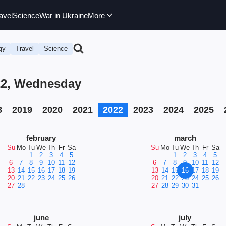
avel
Science
War in Ukraine
More
gy
Travel
Science
022, Wednesday
8
2019
2020
2021
2022
2023
2024
2025
february
march
Su
Mo
Tu
We
Th
Fr
Sa
Su
Mo
Tu
We
Th
Fr
Sa
1
2
3
4
5
1
2
3
4
5
6
7
8
9
10
11
12
6
7
8
9
10
11
12
13
14
15
16
17
18
19
13
14
15
16
17
18
19
20
21
22
23
24
25
26
20
21
22
23
24
25
26
27
28
27
28
29
30
31
june
july