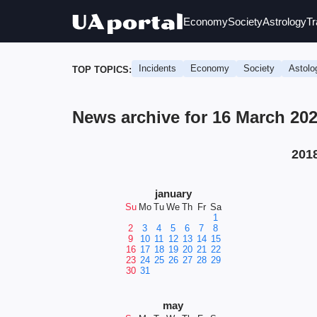
Economy
Society
Astrology
Tr
Incidents
Economy
Society
Astolo
TOP TOPICS:
News archive for 16 March 2
201
january
Su
Mo
Tu
We
Th
Fr
Sa
1
2
3
4
5
6
7
8
9
10
11
12
13
14
15
16
17
18
19
20
21
22
23
24
25
26
27
28
29
30
31
may