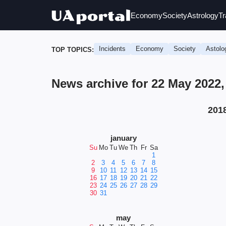
Economy
Society
Astrology
Tr
Incidents
Economy
Society
Astolo
TOP TOPICS:
News archive for 22 May 2022
201
january
Su
Mo
Tu
We
Th
Fr
Sa
1
2
3
4
5
6
7
8
9
10
11
12
13
14
15
16
17
18
19
20
21
22
23
24
25
26
27
28
29
30
31
may