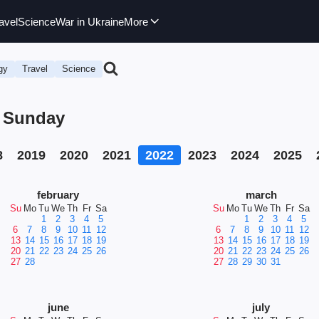
avel
Science
War in Ukraine
More
gy
Travel
Science
, Sunday
8
2019
2020
2021
2022
2023
2024
2025
february
march
Su
Mo
Tu
We
Th
Fr
Sa
Su
Mo
Tu
We
Th
Fr
Sa
1
2
3
4
5
1
2
3
4
5
6
7
8
9
10
11
12
6
7
8
9
10
11
12
13
14
15
16
17
18
19
13
14
15
16
17
18
19
20
21
22
23
24
25
26
20
21
22
23
24
25
26
27
28
27
28
29
30
31
june
july