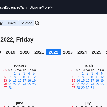
avel
Science
War in Ukraine
More
gy
Travel
Science
2022, Friday
8
2019
2020
2021
2022
2023
2024
2025
february
march
Su
Mo
Tu
We
Th
Fr
Sa
Su
Mo
Tu
We
Th
Fr
Sa
1
2
3
4
5
1
2
3
4
5
6
7
8
9
10
11
12
6
7
8
9
10
11
12
13
14
15
16
17
18
19
13
14
15
16
17
18
19
20
21
22
23
24
25
26
20
21
22
23
24
25
26
27
28
27
28
29
30
31
june
july