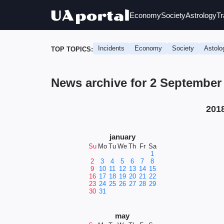
Economy
Society
Astrology
Tr
Incidents
Economy
Society
Astolo
TOP TOPICS:
News archive for 2 September 
201
january
Su
Mo
Tu
We
Th
Fr
Sa
1
2
3
4
5
6
7
8
9
10
11
12
13
14
15
16
17
18
19
20
21
22
23
24
25
26
27
28
29
30
31
may