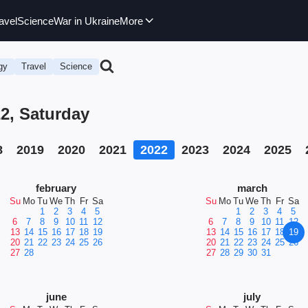
avel
Science
War in Ukraine
More
gy
Travel
Science
2, Saturday
8
2019
2020
2021
2022
2023
2024
2025
february
march
Su
Mo
Tu
We
Th
Fr
Sa
Su
Mo
Tu
We
Th
Fr
Sa
1
2
3
4
5
1
2
3
4
5
6
7
8
9
10
11
12
6
7
8
9
10
11
12
13
14
15
16
17
18
19
13
14
15
16
17
18
19
20
21
22
23
24
25
26
20
21
22
23
24
25
26
27
28
27
28
29
30
31
june
july