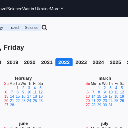
avel
Science
War in Ukraine
More
gy
Travel
Science
, Friday
8
2019
2020
2021
2022
2023
2024
2025
february
march
Su
Mo
Tu
We
Th
Fr
Sa
Su
Mo
Tu
We
Th
Fr
Sa
1
2
3
4
5
1
2
3
4
5
6
7
8
9
10
11
12
6
7
8
9
10
11
12
13
14
15
16
17
18
19
13
14
15
16
17
18
19
20
21
22
23
24
25
26
20
21
22
23
24
25
26
27
28
27
28
29
30
31
june
july