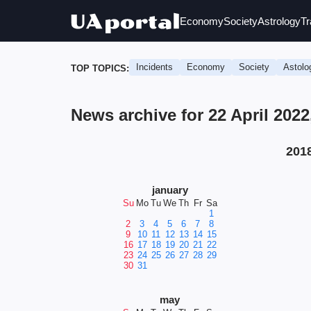
Economy
Society
Astrology
Tr
Incidents
Economy
Society
Astolo
TOP TOPICS:
News archive for 22 April 2022
201
january
Su
Mo
Tu
We
Th
Fr
Sa
1
2
3
4
5
6
7
8
9
10
11
12
13
14
15
16
17
18
19
20
21
22
23
24
25
26
27
28
29
30
31
may