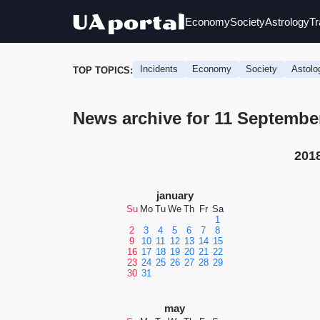
Economy
Society
Astrology
Tr
Incidents
Economy
Society
Astolo
TOP TOPICS:
News archive for 11 Septembe
201
january
Su
Mo
Tu
We
Th
Fr
Sa
1
2
3
4
5
6
7
8
9
10
11
12
13
14
15
16
17
18
19
20
21
22
23
24
25
26
27
28
29
30
31
may