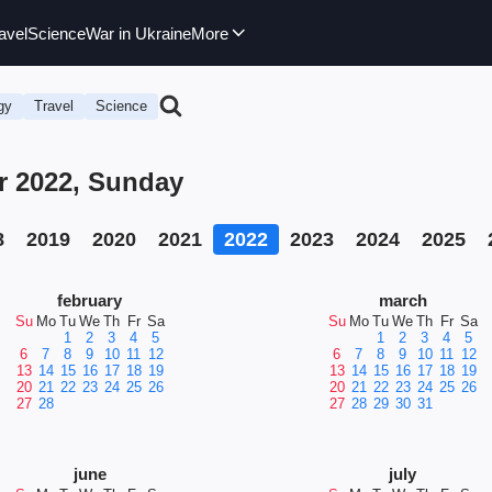
avel
Science
War in Ukraine
More
gy
Travel
Science
r 2022, Sunday
8
2019
2020
2021
2022
2023
2024
2025
february
march
Su
Mo
Tu
We
Th
Fr
Sa
Su
Mo
Tu
We
Th
Fr
Sa
1
2
3
4
5
1
2
3
4
5
6
7
8
9
10
11
12
6
7
8
9
10
11
12
13
14
15
16
17
18
19
13
14
15
16
17
18
19
20
21
22
23
24
25
26
20
21
22
23
24
25
26
27
28
27
28
29
30
31
june
july