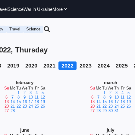
avel
Science
War in Ukraine
More
gy
Travel
Science
2022, Thursday
8
2019
2020
2021
2022
2023
2024
2025
february
march
Su
Mo
Tu
We
Th
Fr
Sa
Su
Mo
Tu
We
Th
Fr
Sa
1
2
3
4
5
1
2
3
4
5
6
7
8
9
10
11
12
6
7
8
9
10
11
12
13
14
15
16
17
18
19
13
14
15
16
17
18
19
20
21
22
23
24
25
26
20
21
22
23
24
25
26
27
28
27
28
29
30
31
june
july