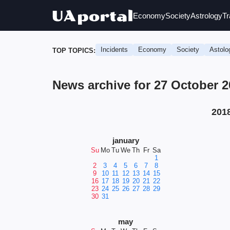
Economy
Society
Astrology
Tr
Incidents
Economy
Society
Astolo
TOP TOPICS:
News archive for 27 October 
201
january
Su
Mo
Tu
We
Th
Fr
Sa
1
2
3
4
5
6
7
8
9
10
11
12
13
14
15
16
17
18
19
20
21
22
23
24
25
26
27
28
29
30
31
may