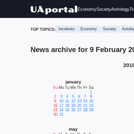
Economy
Society
Astrology
Tr
Incidents
Economy
Society
Astolo
TOP TOPICS:
News archive for 9 February 
201
january
Su
Mo
Tu
We
Th
Fr
Sa
1
2
3
4
5
6
7
8
9
10
11
12
13
14
15
16
17
18
19
20
21
22
23
24
25
26
27
28
29
30
31
may