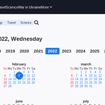
avel
Science
War in Ukraine
More
gy
Travel
Science
2022, Wednesday
8
2019
2020
2021
2022
2023
2024
2025
february
march
Su
Mo
Tu
We
Th
Fr
Sa
Su
Mo
Tu
We
Th
Fr
Sa
1
2
3
4
5
1
2
3
4
5
6
7
8
9
10
11
12
6
7
8
9
10
11
12
13
14
15
16
17
18
19
13
14
15
16
17
18
19
20
21
22
23
24
25
26
20
21
22
23
24
25
26
27
28
27
28
29
30
31
june
july