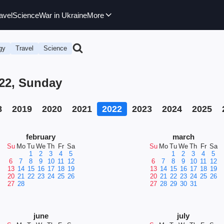
avel
Science
War in Ukraine
More
gy
Travel
Science
022, Sunday
8
2019
2020
2021
2022
2023
2024
2025
february
march
Su
Mo
Tu
We
Th
Fr
Sa
Su
Mo
Tu
We
Th
Fr
Sa
1
2
3
4
5
1
2
3
4
5
6
7
8
9
10
11
12
6
7
8
9
10
11
12
13
14
15
16
17
18
19
13
14
15
16
17
18
19
20
21
22
23
24
25
26
20
21
22
23
24
25
26
27
28
27
28
29
30
31
june
july