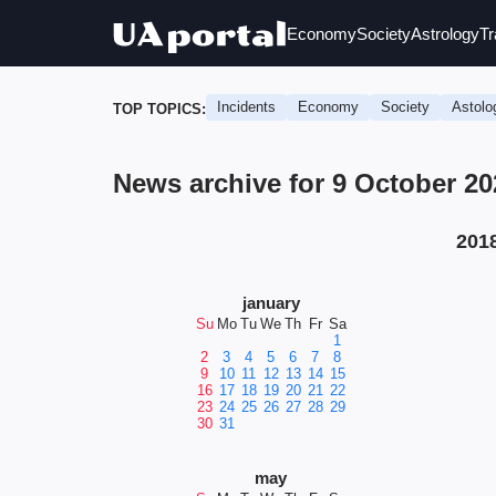
Economy
Society
Astrology
Tr
Incidents
Economy
Society
Astolo
TOP TOPICS:
News archive for 9 October 2
201
january
Su
Mo
Tu
We
Th
Fr
Sa
1
2
3
4
5
6
7
8
9
10
11
12
13
14
15
16
17
18
19
20
21
22
23
24
25
26
27
28
29
30
31
may