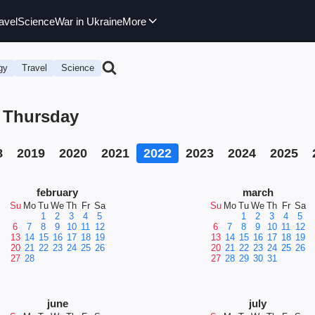
avel
Science
War in Ukraine
More
gy
Travel
Science
, Thursday
8
2019
2020
2021
2022
2023
2024
2025
february
march
Su
Mo
Tu
We
Th
Fr
Sa
Su
Mo
Tu
We
Th
Fr
Sa
1
2
3
4
5
1
2
3
4
5
6
7
8
9
10
11
12
6
7
8
9
10
11
12
13
14
15
16
17
18
19
13
14
15
16
17
18
19
20
21
22
23
24
25
26
20
21
22
23
24
25
26
27
28
27
28
29
30
31
june
july