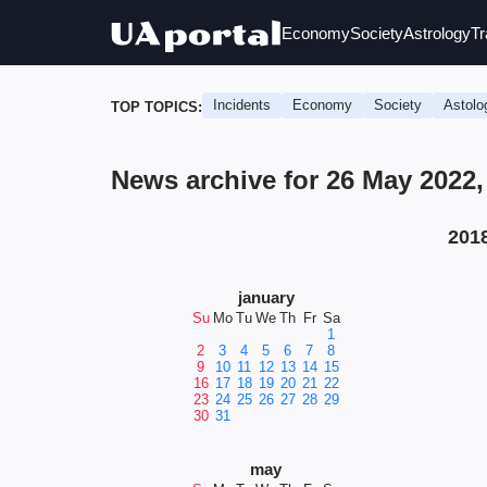
Economy
Society
Astrology
Tr
Incidents
Economy
Society
Astolo
TOP TOPICS:
News archive for 26 May 2022
201
january
Su
Mo
Tu
We
Th
Fr
Sa
1
2
3
4
5
6
7
8
9
10
11
12
13
14
15
16
17
18
19
20
21
22
23
24
25
26
27
28
29
30
31
may