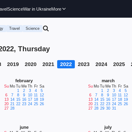
avel
Science
War in Ukraine
More
gy
Travel
Science
2022, Thursday
8
2019
2020
2021
2022
2023
2024
2025
february
march
Su
Mo
Tu
We
Th
Fr
Sa
Su
Mo
Tu
We
Th
Fr
Sa
1
2
3
4
5
1
2
3
4
5
6
7
8
9
10
11
12
6
7
8
9
10
11
12
13
14
15
16
17
18
19
13
14
15
16
17
18
19
20
21
22
23
24
25
26
20
21
22
23
24
25
26
27
28
27
28
29
30
31
june
july