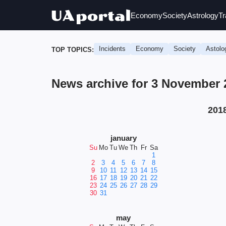
Economy
Society
Astrology
Tr
Incidents
Economy
Society
Astolo
TOP TOPICS:
News archive for 3 November 
201
january
Su
Mo
Tu
We
Th
Fr
Sa
1
2
3
4
5
6
7
8
9
10
11
12
13
14
15
16
17
18
19
20
21
22
23
24
25
26
27
28
29
30
31
may