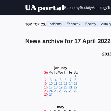
Economy
Society
Astrology
Tr
Incidents
Economy
Society
Astolo
TOP TOPICS:
News archive for 17 April 202
201
january
Su
Mo
Tu
We
Th
Fr
Sa
1
2
3
4
5
6
7
8
9
10
11
12
13
14
15
16
17
18
19
20
21
22
23
24
25
26
27
28
29
30
31
may