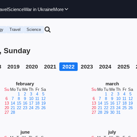
avel
Science
War in Ukraine
More
gy
Travel
Science
2, Sunday
8
2019
2020
2021
2022
2023
2024
2025
february
march
Su
Mo
Tu
We
Th
Fr
Sa
Su
Mo
Tu
We
Th
Fr
Sa
1
2
3
4
5
1
2
3
4
5
6
7
8
9
10
11
12
6
7
8
9
10
11
12
13
14
15
16
17
18
19
13
14
15
16
17
18
19
20
21
22
23
24
25
26
20
21
22
23
24
25
26
27
28
27
28
29
30
31
june
july