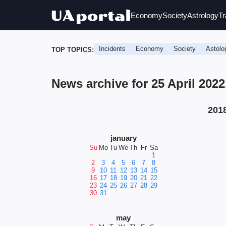
Economy
Society
Astrology
Tr
Incidents
Economy
Society
Astolo
TOP TOPICS:
News archive for 25 April 202
201
january
Su
Mo
Tu
We
Th
Fr
Sa
1
2
3
4
5
6
7
8
9
10
11
12
13
14
15
16
17
18
19
20
21
22
23
24
25
26
27
28
29
30
31
may