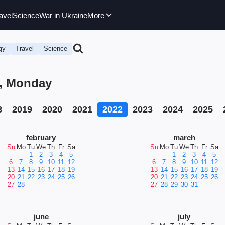
avel
Science
War in Ukraine
More
gy
Travel
Science
2, Monday
8
2019
2020
2021
2022
2023
2024
2025
february
march
Su
Mo
Tu
We
Th
Fr
Sa
Su
Mo
Tu
We
Th
Fr
Sa
1
2
3
4
5
1
2
3
4
5
6
7
8
9
10
11
12
6
7
8
9
10
11
12
13
14
15
16
17
18
19
13
14
15
16
17
18
19
20
21
22
23
24
25
26
20
21
22
23
24
25
26
27
28
27
28
29
30
31
june
july