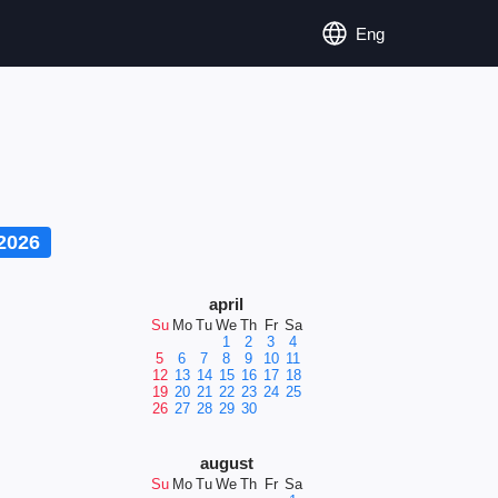
Eng
2026
april
Su
Mo
Tu
We
Th
Fr
Sa
1
2
3
4
5
6
7
8
9
10
11
12
13
14
15
16
17
18
19
20
21
22
23
24
25
26
27
28
29
30
august
Su
Mo
Tu
We
Th
Fr
Sa