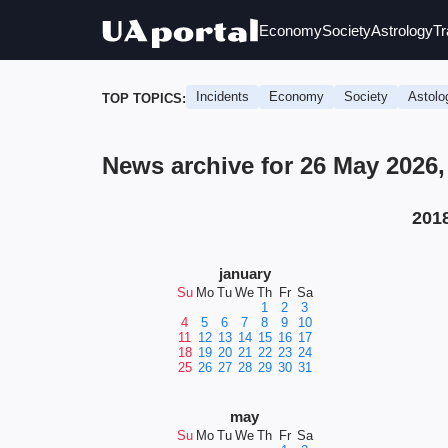
Economy
Society
Astrology
Tr
Incidents
Economy
Society
Astolo
TOP TOPICS:
News archive for 26 May 2026
201
january
Su
Mo
Tu
We
Th
Fr
Sa
1
2
3
4
5
6
7
8
9
10
11
12
13
14
15
16
17
18
19
20
21
22
23
24
25
26
27
28
29
30
31
may
Su
Mo
Tu
We
Th
Fr
Sa