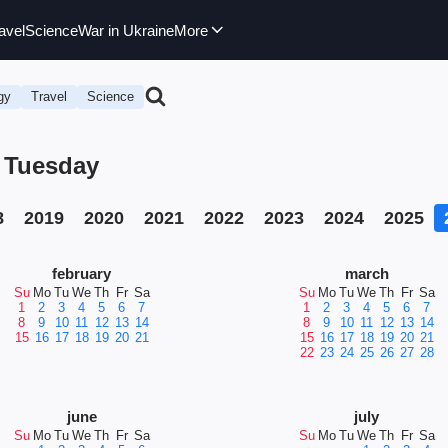
avel
Science
War in Ukraine
More
gy
Travel
Science
, Tuesday
8
2019
2020
2021
2022
2023
2024
2025
february
march
Su
Mo
Tu
We
Th
Fr
Sa
Su
Mo
Tu
We
Th
Fr
Sa
1
2
3
4
5
6
7
1
2
3
4
5
6
7
8
9
10
11
12
13
14
8
9
10
11
12
13
14
15
16
17
18
19
20
21
15
16
17
18
19
20
21
22
23
24
25
26
27
28
june
july
Su
Mo
Tu
We
Th
Fr
Sa
Su
Mo
Tu
We
Th
Fr
Sa