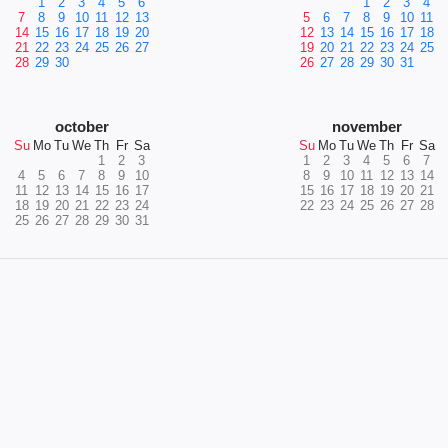
1
2
3
4
5
6
1
2
3
4
7
8
9
10
11
12
13
5
6
7
8
9
10
11
14
15
16
17
18
19
20
12
13
14
15
16
17
18
21
22
23
24
25
26
27
19
20
21
22
23
24
25
28
29
30
26
27
28
29
30
31
october
november
Su
Mo
Tu
We
Th
Fr
Sa
Su
Mo
Tu
We
Th
Fr
Sa
1
2
3
1
2
3
4
5
6
7
4
5
6
7
8
9
10
8
9
10
11
12
13
14
11
12
13
14
15
16
17
15
16
17
18
19
20
21
18
19
20
21
22
23
24
22
23
24
25
26
27
28
25
26
27
28
29
30
31