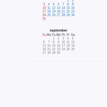
1
2
3
4
5
6
7
8
9
10
11
12
13
14
15
16
17
18
19
20
21
22
23
24
25
26
27
28
29
30
31
september
Su
Mo
Tu
We
Th
Fr
Sa
1
2
3
4
5
6
7
8
9
10
11
12
13
14
15
16
17
18
19
20
21
22
23
24
25
26
27
28
29
30