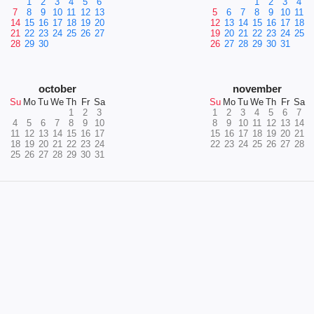
1
2
3
4
5
6
1
2
3
4
7
8
9
10
11
12
13
5
6
7
8
9
10
11
14
15
16
17
18
19
20
12
13
14
15
16
17
18
21
22
23
24
25
26
27
19
20
21
22
23
24
25
28
29
30
26
27
28
29
30
31
october
november
Su
Mo
Tu
We
Th
Fr
Sa
Su
Mo
Tu
We
Th
Fr
Sa
1
2
3
1
2
3
4
5
6
7
4
5
6
7
8
9
10
8
9
10
11
12
13
14
11
12
13
14
15
16
17
15
16
17
18
19
20
21
18
19
20
21
22
23
24
22
23
24
25
26
27
28
25
26
27
28
29
30
31