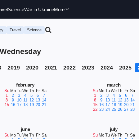
avel
Science
War in Ukraine
More
gy
Travel
Science
6, Wednesday
8
2019
2020
2021
2022
2023
2024
2025
february
march
Su
Mo
Tu
We
Th
Fr
Sa
Su
Mo
Tu
We
Th
Fr
Sa
1
2
3
4
5
6
7
1
2
3
4
5
6
7
8
9
10
11
12
13
14
8
9
10
11
12
13
14
15
16
17
18
19
20
21
15
16
17
18
19
20
21
22
23
24
25
26
27
28
june
july
Su
Mo
Tu
We
Th
Fr
Sa
Su
Mo
Tu
We
Th
Fr
Sa