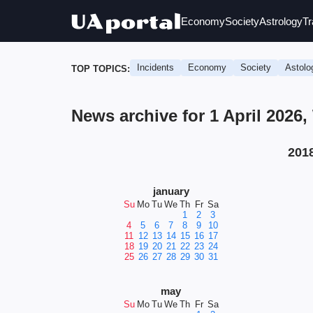
Economy
Society
Astrology
Tr
Incidents
Economy
Society
Astolo
TOP TOPICS:
News archive for 1 April 202
201
january
Su
Mo
Tu
We
Th
Fr
Sa
1
2
3
4
5
6
7
8
9
10
11
12
13
14
15
16
17
18
19
20
21
22
23
24
25
26
27
28
29
30
31
may
Su
Mo
Tu
We
Th
Fr
Sa