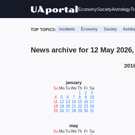
Economy
Society
Astrology
Tr
Incidents
Economy
Society
Astolo
TOP TOPICS:
News archive for 12 May 2026
201
january
Su
Mo
Tu
We
Th
Fr
Sa
1
2
3
4
5
6
7
8
9
10
11
12
13
14
15
16
17
18
19
20
21
22
23
24
25
26
27
28
29
30
31
may
Su
Mo
Tu
We
Th
Fr
Sa