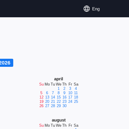
Eng
2026
april
Su
Mo
Tu
We
Th
Fr
Sa
1
2
3
4
5
6
7
8
9
10
11
12
13
14
15
16
17
18
19
20
21
22
23
24
25
26
27
28
29
30
august
Su
Mo
Tu
We
Th
Fr
Sa