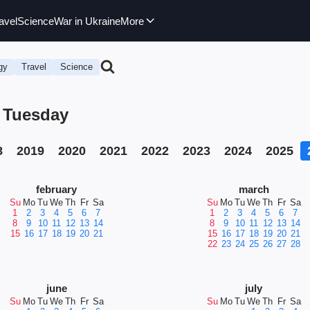
avel
Science
War in Ukraine
More
gy
Travel
Science
, Tuesday
8
2019
2020
2021
2022
2023
2024
2025
february
march
Su
Mo
Tu
We
Th
Fr
Sa
Su
Mo
Tu
We
Th
Fr
Sa
1
2
3
4
5
6
7
1
2
3
4
5
6
7
8
9
10
11
12
13
14
8
9
10
11
12
13
14
15
16
17
18
19
20
21
15
16
17
18
19
20
21
22
23
24
25
26
27
28
june
july
Su
Mo
Tu
We
Th
Fr
Sa
Su
Mo
Tu
We
Th
Fr
Sa