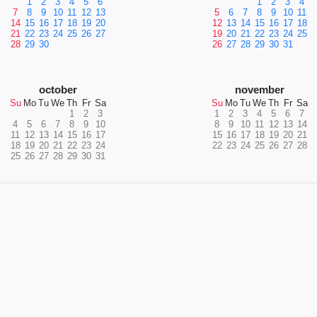
1
2
3
4
5
6
1
2
3
4
7
8
9
10
11
12
13
5
6
7
8
9
10
11
14
15
16
17
18
19
20
12
13
14
15
16
17
18
21
22
23
24
25
26
27
19
20
21
22
23
24
25
28
29
30
26
27
28
29
30
31
october
november
Su
Mo
Tu
We
Th
Fr
Sa
Su
Mo
Tu
We
Th
Fr
Sa
1
2
3
1
2
3
4
5
6
7
4
5
6
7
8
9
10
8
9
10
11
12
13
14
11
12
13
14
15
16
17
15
16
17
18
19
20
21
18
19
20
21
22
23
24
22
23
24
25
26
27
28
25
26
27
28
29
30
31