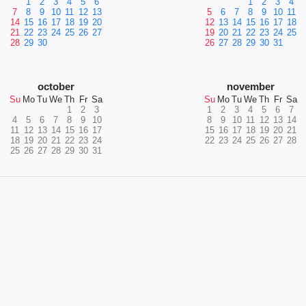
1
2
3
4
5
6
1
2
3
4
7
8
9
10
11
12
13
5
6
7
8
9
10
11
14
15
16
17
18
19
20
12
13
14
15
16
17
18
21
22
23
24
25
26
27
19
20
21
22
23
24
25
28
29
30
26
27
28
29
30
31
october
november
Su
Mo
Tu
We
Th
Fr
Sa
Su
Mo
Tu
We
Th
Fr
Sa
1
2
3
1
2
3
4
5
6
7
4
5
6
7
8
9
10
8
9
10
11
12
13
14
11
12
13
14
15
16
17
15
16
17
18
19
20
21
18
19
20
21
22
23
24
22
23
24
25
26
27
28
25
26
27
28
29
30
31