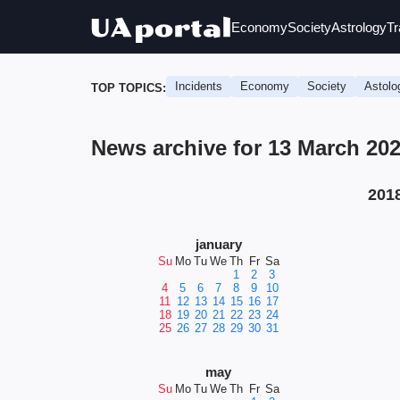
Economy
Society
Astrology
Tr
Incidents
Economy
Society
Astolo
TOP TOPICS:
News archive for 13 March 202
201
january
Su
Mo
Tu
We
Th
Fr
Sa
1
2
3
4
5
6
7
8
9
10
11
12
13
14
15
16
17
18
19
20
21
22
23
24
25
26
27
28
29
30
31
may
Su
Mo
Tu
We
Th
Fr
Sa