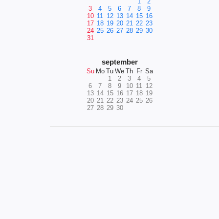
1
2
3
4
5
6
7
8
9
10
11
12
13
14
15
16
17
18
19
20
21
22
23
24
25
26
27
28
29
30
31
september
Su
Mo
Tu
We
Th
Fr
Sa
1
2
3
4
5
6
7
8
9
10
11
12
13
14
15
16
17
18
19
20
21
22
23
24
25
26
27
28
29
30