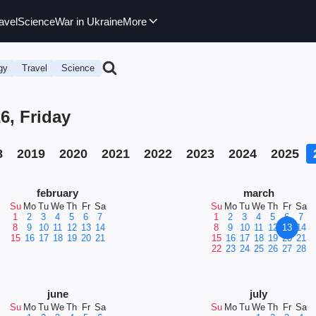
avel
Science
War in Ukraine
More
gy
Travel
Science
6, Friday
8
2019
2020
2021
2022
2023
2024
2025
february
march
Su
Mo
Tu
We
Th
Fr
Sa
Su
Mo
Tu
We
Th
Fr
Sa
1
2
3
4
5
6
7
1
2
3
4
5
6
7
8
9
10
11
12
13
14
8
9
10
11
12
13
14
15
16
17
18
19
20
21
15
16
17
18
19
20
21
22
23
24
25
26
27
28
june
july
Su
Mo
Tu
We
Th
Fr
Sa
Su
Mo
Tu
We
Th
Fr
Sa