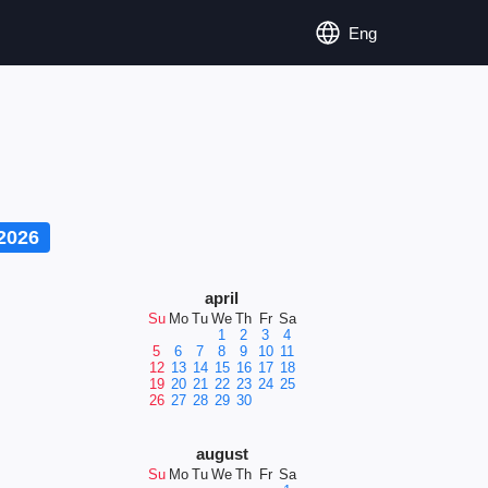
Eng
2026
april
Su
Mo
Tu
We
Th
Fr
Sa
1
2
3
4
5
6
7
8
9
10
11
12
13
14
15
16
17
18
19
20
21
22
23
24
25
26
27
28
29
30
august
Su
Mo
Tu
We
Th
Fr
Sa