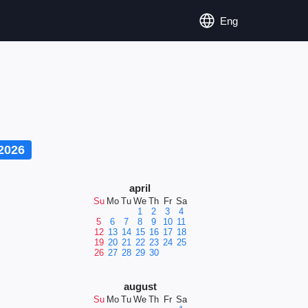
Eng
2026
april
Su
Mo
Tu
We
Th
Fr
Sa
1
2
3
4
5
6
7
8
9
10
11
12
13
14
15
16
17
18
19
20
21
22
23
24
25
26
27
28
29
30
august
Su
Mo
Tu
We
Th
Fr
Sa