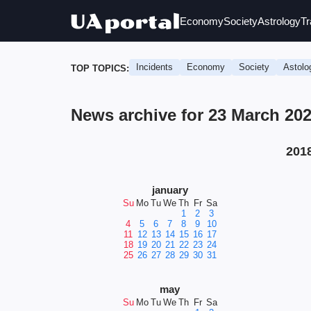
Economy
Society
Astrology
Tr
Incidents
Economy
Society
Astolo
TOP TOPICS:
News archive for 23 March 20
201
january
Su
Mo
Tu
We
Th
Fr
Sa
1
2
3
4
5
6
7
8
9
10
11
12
13
14
15
16
17
18
19
20
21
22
23
24
25
26
27
28
29
30
31
may
Su
Mo
Tu
We
Th
Fr
Sa