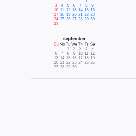
1
2
3
4
5
6
7
8
9
10
11
12
13
14
15
16
17
18
19
20
21
22
23
24
25
26
27
28
29
30
31
september
Su
Mo
Tu
We
Th
Fr
Sa
1
2
3
4
5
6
7
8
9
10
11
12
13
14
15
16
17
18
19
20
21
22
23
24
25
26
27
28
29
30