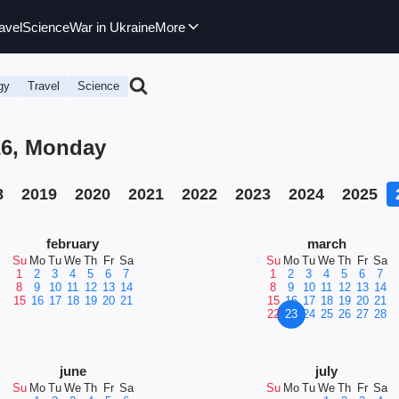
avel
Science
War in Ukraine
More
gy
Travel
Science
26, Monday
8
2019
2020
2021
2022
2023
2024
2025
february
march
Su
Mo
Tu
We
Th
Fr
Sa
Su
Mo
Tu
We
Th
Fr
Sa
1
2
3
4
5
6
7
1
2
3
4
5
6
7
8
9
10
11
12
13
14
8
9
10
11
12
13
14
15
16
17
18
19
20
21
15
16
17
18
19
20
21
22
23
24
25
26
27
28
june
july
Su
Mo
Tu
We
Th
Fr
Sa
Su
Mo
Tu
We
Th
Fr
Sa