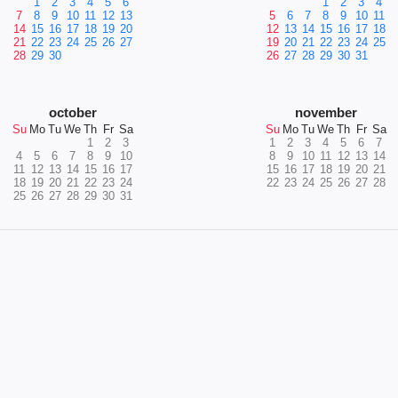
1
2
3
4
5
6
1
2
3
4
7
8
9
10
11
12
13
5
6
7
8
9
10
11
14
15
16
17
18
19
20
12
13
14
15
16
17
18
21
22
23
24
25
26
27
19
20
21
22
23
24
25
28
29
30
26
27
28
29
30
31
october
november
Su
Mo
Tu
We
Th
Fr
Sa
Su
Mo
Tu
We
Th
Fr
Sa
1
2
3
1
2
3
4
5
6
7
4
5
6
7
8
9
10
8
9
10
11
12
13
14
11
12
13
14
15
16
17
15
16
17
18
19
20
21
18
19
20
21
22
23
24
22
23
24
25
26
27
28
25
26
27
28
29
30
31