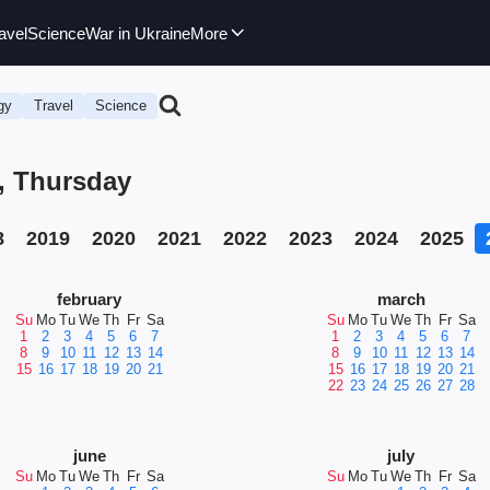
avel
Science
War in Ukraine
More
gy
Travel
Science
6, Thursday
8
2019
2020
2021
2022
2023
2024
2025
february
march
Su
Mo
Tu
We
Th
Fr
Sa
Su
Mo
Tu
We
Th
Fr
Sa
1
2
3
4
5
6
7
1
2
3
4
5
6
7
8
9
10
11
12
13
14
8
9
10
11
12
13
14
15
16
17
18
19
20
21
15
16
17
18
19
20
21
22
23
24
25
26
27
28
june
july
Su
Mo
Tu
We
Th
Fr
Sa
Su
Mo
Tu
We
Th
Fr
Sa