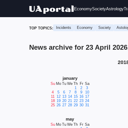
Economy
Society
Astrology
Tr
Incidents
Economy
Society
Astolo
TOP TOPICS:
News archive for 23 April 202
201
january
Su
Mo
Tu
We
Th
Fr
Sa
1
2
3
4
5
6
7
8
9
10
11
12
13
14
15
16
17
18
19
20
21
22
23
24
25
26
27
28
29
30
31
may
Su
Mo
Tu
We
Th
Fr
Sa