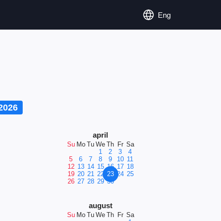
Eng
2026
april
Su
Mo
Tu
We
Th
Fr
Sa
1
2
3
4
5
6
7
8
9
10
11
12
13
14
15
16
17
18
19
20
21
22
23
24
25
26
27
28
29
30
august
Su
Mo
Tu
We
Th
Fr
Sa