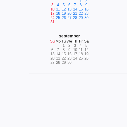
1
2
3
4
5
6
7
8
9
10
11
12
13
14
15
16
17
18
19
20
21
22
23
24
25
26
27
28
29
30
31
september
Su
Mo
Tu
We
Th
Fr
Sa
1
2
3
4
5
6
7
8
9
10
11
12
13
14
15
16
17
18
19
20
21
22
23
24
25
26
27
28
29
30