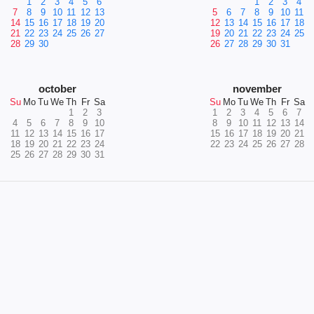
1
2
3
4
5
6
1
2
3
4
7
8
9
10
11
12
13
5
6
7
8
9
10
11
14
15
16
17
18
19
20
12
13
14
15
16
17
18
21
22
23
24
25
26
27
19
20
21
22
23
24
25
28
29
30
26
27
28
29
30
31
october
november
Su
Mo
Tu
We
Th
Fr
Sa
Su
Mo
Tu
We
Th
Fr
Sa
1
2
3
1
2
3
4
5
6
7
4
5
6
7
8
9
10
8
9
10
11
12
13
14
11
12
13
14
15
16
17
15
16
17
18
19
20
21
18
19
20
21
22
23
24
22
23
24
25
26
27
28
25
26
27
28
29
30
31