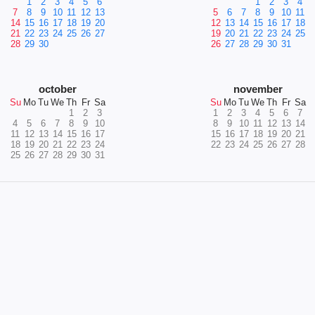
1
2
3
4
5
6
1
2
3
4
7
8
9
10
11
12
13
5
6
7
8
9
10
11
14
15
16
17
18
19
20
12
13
14
15
16
17
18
21
22
23
24
25
26
27
19
20
21
22
23
24
25
28
29
30
26
27
28
29
30
31
october
november
Su
Mo
Tu
We
Th
Fr
Sa
Su
Mo
Tu
We
Th
Fr
Sa
1
2
3
1
2
3
4
5
6
7
4
5
6
7
8
9
10
8
9
10
11
12
13
14
11
12
13
14
15
16
17
15
16
17
18
19
20
21
18
19
20
21
22
23
24
22
23
24
25
26
27
28
25
26
27
28
29
30
31