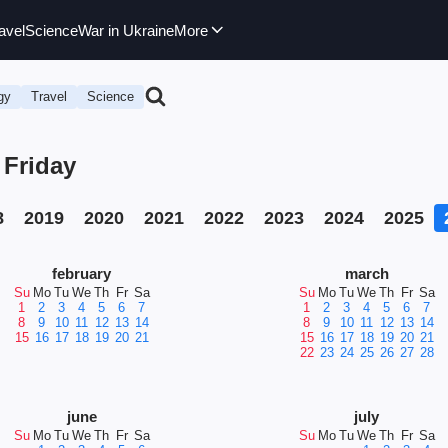
avel
Science
War in Ukraine
More
gy
Travel
Science
 Friday
8
2019
2020
2021
2022
2023
2024
2025
february
march
Su
Mo
Tu
We
Th
Fr
Sa
Su
Mo
Tu
We
Th
Fr
Sa
1
2
3
4
5
6
7
1
2
3
4
5
6
7
8
9
10
11
12
13
14
8
9
10
11
12
13
14
15
16
17
18
19
20
21
15
16
17
18
19
20
21
22
23
24
25
26
27
28
june
july
Su
Mo
Tu
We
Th
Fr
Sa
Su
Mo
Tu
We
Th
Fr
Sa