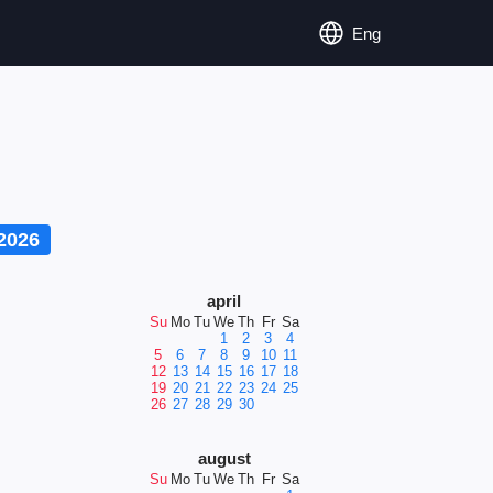
Eng
2026
april
Su
Mo
Tu
We
Th
Fr
Sa
1
2
3
4
5
6
7
8
9
10
11
12
13
14
15
16
17
18
19
20
21
22
23
24
25
26
27
28
29
30
august
Su
Mo
Tu
We
Th
Fr
Sa