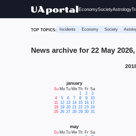
Economy
Society
Astrology
Tr
Incidents
Economy
Society
Astolo
TOP TOPICS:
News archive for 22 May 2026,
201
january
Su
Mo
Tu
We
Th
Fr
Sa
1
2
3
4
5
6
7
8
9
10
11
12
13
14
15
16
17
18
19
20
21
22
23
24
25
26
27
28
29
30
31
may
Su
Mo
Tu
We
Th
Fr
Sa