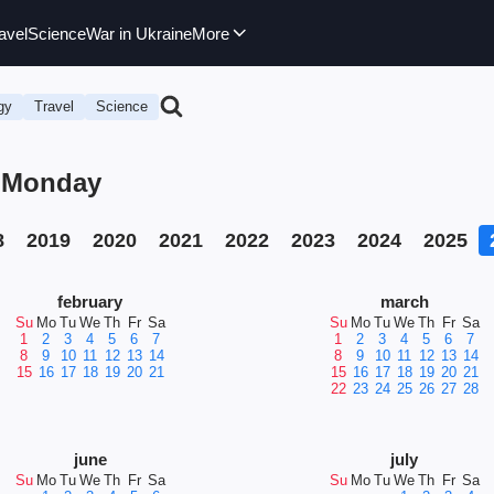
avel
Science
War in Ukraine
More
gy
Travel
Science
, Monday
8
2019
2020
2021
2022
2023
2024
2025
february
march
Su
Mo
Tu
We
Th
Fr
Sa
Su
Mo
Tu
We
Th
Fr
Sa
1
2
3
4
5
6
7
1
2
3
4
5
6
7
8
9
10
11
12
13
14
8
9
10
11
12
13
14
15
16
17
18
19
20
21
15
16
17
18
19
20
21
22
23
24
25
26
27
28
june
july
Su
Mo
Tu
We
Th
Fr
Sa
Su
Mo
Tu
We
Th
Fr
Sa