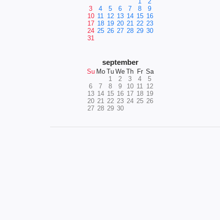
1
2
3
4
5
6
7
8
9
10
11
12
13
14
15
16
17
18
19
20
21
22
23
24
25
26
27
28
29
30
31
september
Su
Mo
Tu
We
Th
Fr
Sa
1
2
3
4
5
6
7
8
9
10
11
12
13
14
15
16
17
18
19
20
21
22
23
24
25
26
27
28
29
30