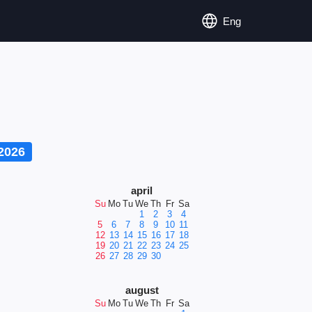
Eng
2026
april
Su
Mo
Tu
We
Th
Fr
Sa
1
2
3
4
5
6
7
8
9
10
11
12
13
14
15
16
17
18
19
20
21
22
23
24
25
26
27
28
29
30
august
Su
Mo
Tu
We
Th
Fr
Sa