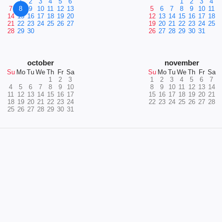
1
2
3
4
5
6
1
2
3
4
7
8
9
10
11
12
13
5
6
7
8
9
10
11
14
15
16
17
18
19
20
12
13
14
15
16
17
18
21
22
23
24
25
26
27
19
20
21
22
23
24
25
28
29
30
26
27
28
29
30
31
october
november
Su
Mo
Tu
We
Th
Fr
Sa
Su
Mo
Tu
We
Th
Fr
Sa
1
2
3
1
2
3
4
5
6
7
4
5
6
7
8
9
10
8
9
10
11
12
13
14
11
12
13
14
15
16
17
15
16
17
18
19
20
21
18
19
20
21
22
23
24
22
23
24
25
26
27
28
25
26
27
28
29
30
31