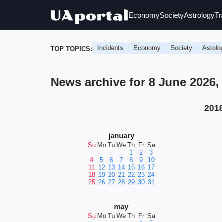
Economy
Society
Astrology
Tr
Incidents
Economy
Society
Astolo
TOP TOPICS:
News archive for 8 June 2026
201
january
Su
Mo
Tu
We
Th
Fr
Sa
1
2
3
4
5
6
7
8
9
10
11
12
13
14
15
16
17
18
19
20
21
22
23
24
25
26
27
28
29
30
31
may
Su
Mo
Tu
We
Th
Fr
Sa