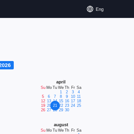
Eng
2026
april
Su
Mo
Tu
We
Th
Fr
Sa
1
2
3
4
5
6
7
8
9
10
11
12
13
14
15
16
17
18
19
20
21
22
23
24
25
26
27
28
29
30
august
Su
Mo
Tu
We
Th
Fr
Sa