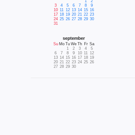
1
2
3
4
5
6
7
8
9
10
11
12
13
14
15
16
17
18
19
20
21
22
23
24
25
26
27
28
29
30
31
september
Su
Mo
Tu
We
Th
Fr
Sa
1
2
3
4
5
6
7
8
9
10
11
12
13
14
15
16
17
18
19
20
21
22
23
24
25
26
27
28
29
30