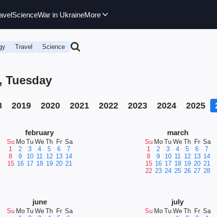
avel
Science
War in Ukraine
More
gy
Travel
Science
6, Tuesday
8
2019
2020
2021
2022
2023
2024
2025
february
march
Su
Mo
Tu
We
Th
Fr
Sa
Su
Mo
Tu
We
Th
Fr
Sa
1
2
3
4
5
6
7
1
2
3
4
5
6
7
8
9
10
11
12
13
14
8
9
10
11
12
13
14
15
16
17
18
19
20
21
15
16
17
18
19
20
21
22
23
24
25
26
27
28
june
july
Su
Mo
Tu
We
Th
Fr
Sa
Su
Mo
Tu
We
Th
Fr
Sa