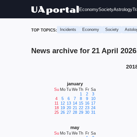
Economy
Society
Astrology
Tr
Incidents
Economy
Society
Astolo
TOP TOPICS:
News archive for 21 April 202
201
january
Su
Mo
Tu
We
Th
Fr
Sa
1
2
3
4
5
6
7
8
9
10
11
12
13
14
15
16
17
18
19
20
21
22
23
24
25
26
27
28
29
30
31
may
Su
Mo
Tu
We
Th
Fr
Sa