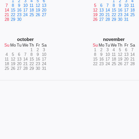
1
2
3
4
5
6
1
2
3
4
7
8
9
10
11
12
13
5
6
7
8
9
10
11
14
15
16
17
18
19
20
12
13
14
15
16
17
18
21
22
23
24
25
26
27
19
20
21
22
23
24
25
28
29
30
26
27
28
29
30
31
october
november
Su
Mo
Tu
We
Th
Fr
Sa
Su
Mo
Tu
We
Th
Fr
Sa
1
2
3
1
2
3
4
5
6
7
4
5
6
7
8
9
10
8
9
10
11
12
13
14
11
12
13
14
15
16
17
15
16
17
18
19
20
21
18
19
20
21
22
23
24
22
23
24
25
26
27
28
25
26
27
28
29
30
31